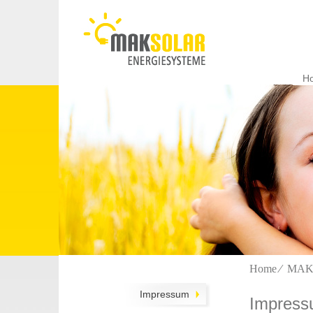
Navi
über
H
Home
⁄
MAK 
Navigation
überspringen
Impressum
Impres