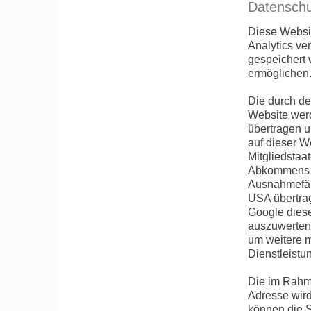
Datenschu
Diese Websit
Analytics ve
gespeichert 
ermöglichen
Die durch de
Website werd
übertragen u
auf dieser W
Mitgliedstaa
Abkommens ü
Ausnahmefäll
USA übertrag
Google diese
auszuwerten,
um weitere m
Dienstleistu
Die im Rahme
Adresse wird
können die S